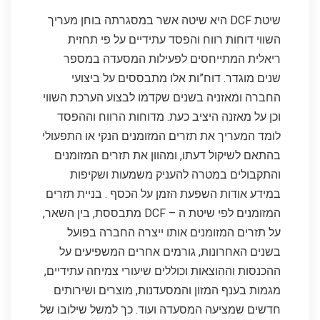
שיטת DCF היא שיטה אשר במסגרתה בוחן מעריך
השווי דוחות רווח והפסד עתידיים על פי תחזית
ריאלית המתייחסים לפעילות המסעדה במספר
שנים מוגדר. דוח”ות אלו מתבססים על ביצועי
החברה ומאזניה בשנים שקדמו לבצוע הערכת השווי
וכן על מאזנה היציב כעת. מדוחות הרווח וההפסד
לומד המעריך את תזרים המזומנים הנקי או התפעולי
בהתאם לשיקול דעתו, ומהוון את תזרים המזומנים
והתקבולים במטרה להעניק משמעות ושקיפות
במידע אודות השפעת הזמן על הכסף . בניית תזרים
המזומנים לפי שיטת ה – DCF מתבססת, בין השאר,
על תזרים המזומנים אותו ייצרה החברה בפועל
בשנים האחרונות, גורמים אחרים המשפיעים על
ההכנסות וההוצאות וכוללים שיעורי צמיחה עתידיים,
מגמות בענף המזון והמסעדנות, מוצרים ושירותים
חדשים שמציעה המסעדה ועוד. כך למשל שילובו של